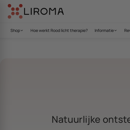
Ga direct naar de inhoud
20% 
Shop
Hoe werkt Rood licht therapie?
Informatie
Re
Natuurlijke onts