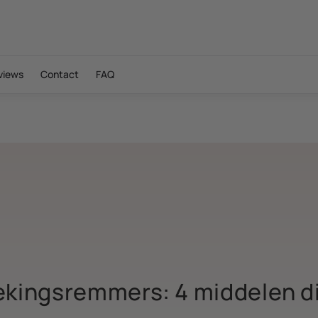
korting op de hele website
. 60 dagen uitproberen. Niet goed? Geld t
:
:
06
04
14
UUR
MIN
SEC
views
Contact
FAQ
tekingsremmers: 4 middelen d