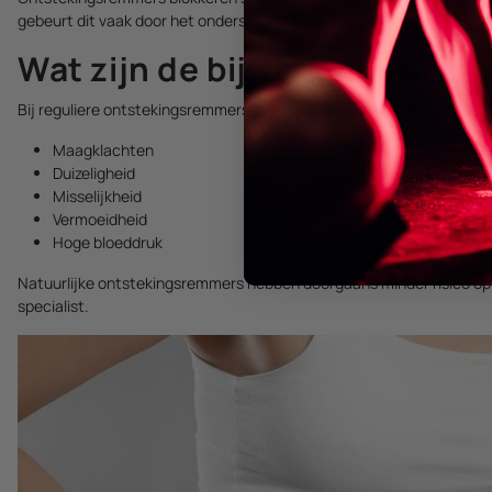
gebeurt dit vaak door het ondersteunen van je immuunsysteem of h
Wat zijn de bijwerkingen?
Bij reguliere ontstekingsremmers, zoals pijnstillers, kun je last krijge
Maagklachten
Duizeligheid
Misselijkheid
Vermoeidheid
Hoge bloeddruk
Natuurlijke ontstekingsremmers hebben doorgaans minder risico op bijw
specialist.