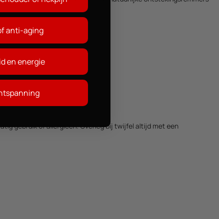
of anti-aging
d en energie
ontspanning
g gebruik of allergieën. Overleg bij twijfel altijd met een