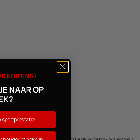
20 KORTING!
JE NAAR OP
EK?
n sportprestatie
schouder of nekpijn
krijg je meer bewegingsvrijheid. Bij natuurlijke ontstekingsremmers