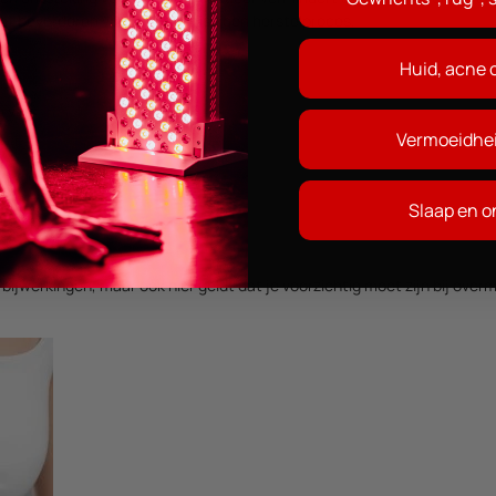
et bevorderen van je lichaamseigen herstelproces.
Huid, acne 
n van:
Vermoeidhei
Slaap en 
erkingen, maar ook hier geldt dat je voorzichtig moet zijn bij overmati