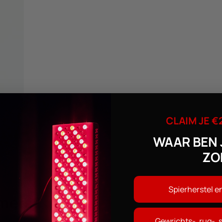
CLAIM JE €
WAAR BEN 
ZO
Spierherstel e
mers?
Gewrichts-, rug-, 
en ontsteking veroorzaken. Hierdoor vermindert de pijn en zwelling, en 