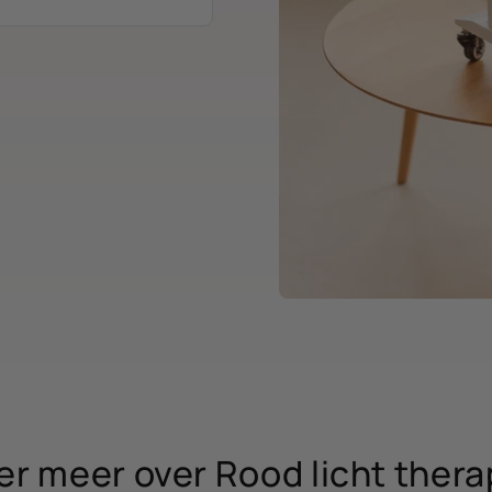
, kan deze lichttherapie
veilige optie is voor een
orden ze geleverd met
.
er meer over Rood licht thera