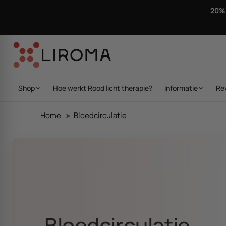
Ga direct naar de inhoud
20% 
Shop
Hoe werkt Rood licht therapie?
Informatie
Re
Home
Bloedcirculatie
Bloedcirculatie