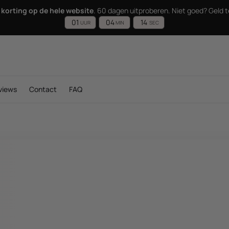
korting op de hele website
. 60 dagen uitproberen. Niet goed? Geld t
:
:
01
04
12
UUR
MIN
SEC
views
Contact
FAQ