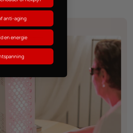
of anti-aging
d en energie
ontspanning