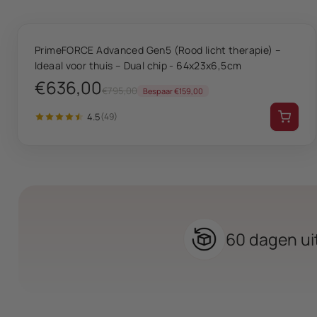
VANDAAG 20% KORTING
PrimeFORCE Advanced Gen5 (Rood licht therapie) –
Ideaal voor thuis – Dual chip - 64x23x6,5cm
€636,00
€795,00
Bespaar €159,00
4.5
(49)
60 dagen ui