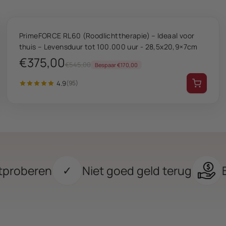
VANDAAG 20% KORTING
PrimeFORCE RL60 (Roodlichttherapie) – Ideaal voor
thuis – Levensduur tot 100.000 uur - 28,5x20,9×7cm
€375,00
€545,00
Bespaar €170,00
4.9
(95)
tproberen
Niet goed geld terug
✓