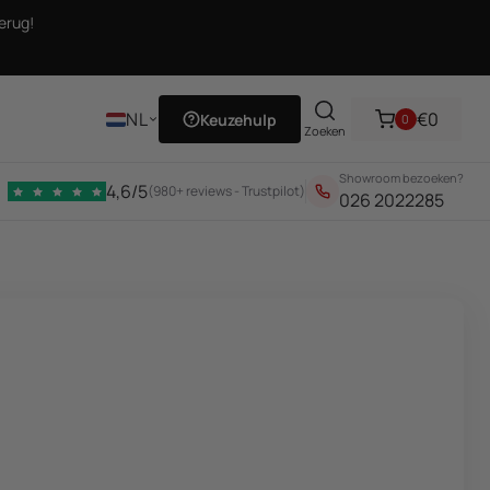
erug!
NL
€0
Keuzehulp
0
Zoeken
Showroom bezoeken?
4,6/5
(980+ reviews - Trustpilot)
026 2022285